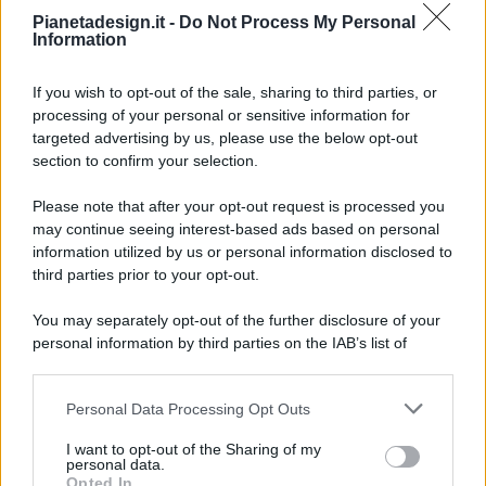
Pianetadesign.it -
Do Not Process My Personal
Information
If you wish to opt-out of the sale, sharing to third parties, or
processing of your personal or sensitive information for
targeted advertising by us, please use the below opt-out
© 2026 - Pianeta Design - P.IVA 04827280654 - Testata
section to confirm your selection.
Registrata Al Tribunale Di Nocera Inferiore N. 8/2020 - RG N.
1336/2020
Please note that after your opt-out request is processed you
ISCRIZIONE AL ROC N. 35792 – ISCRITTA ALL’ANSO
may continue seeing interest-based ads based on personal
(ASSOCIAZIONE NAZIONALE STAMPA ONLINE)
information utilized by us or personal information disclosed to
third parties prior to your opt-out.
PRIVACY E NOTIFICHE
You may separately opt-out of the further disclosure of your
personal information by third parties on the IAB’s list of
PREFERENZE PRIVACY
downstream participants.
MAPPA DEL SITO
Personal Data Processing Opt Outs
This information may also be disclosed by us to third parties
on the IAB’s List of Downstream Participants that may further
I want to opt-out of the Sharing of my
disclose it to other third parties.
personal data.
Opted In