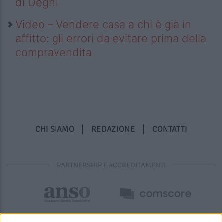
di Deghi
Video – Vendere casa a chi è già in
affitto: gli errori da evitare prima della
compravendita
CHI SIAMO
REDAZIONE
CONTATTI
PARTNERSHIP E ACCREDITAMENTI