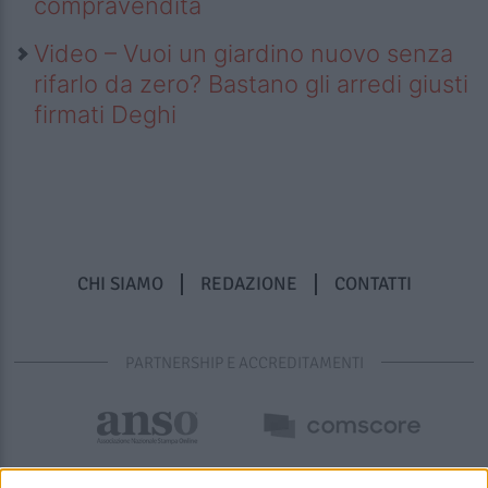
compravendita
Video – Vuoi un giardino nuovo senza
rifarlo da zero? Bastano gli arredi giusti
firmati Deghi
CHI SIAMO
REDAZIONE
CONTATTI
PARTNERSHIP E ACCREDITAMENTI