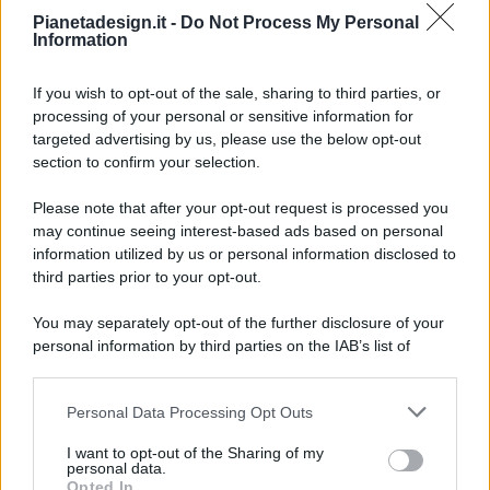
Pianetadesign.it -
Do Not Process My Personal
Information
If you wish to opt-out of the sale, sharing to third parties, or
processing of your personal or sensitive information for
targeted advertising by us, please use the below opt-out
© 2026 - Pianeta Design - P.IVA 04827280654 - Testata
section to confirm your selection.
Registrata Al Tribunale Di Nocera Inferiore N. 8/2020 - RG N.
1336/2020
Please note that after your opt-out request is processed you
ISCRIZIONE AL ROC N. 35792 – ISCRITTA ALL’ANSO
may continue seeing interest-based ads based on personal
(ASSOCIAZIONE NAZIONALE STAMPA ONLINE)
information utilized by us or personal information disclosed to
third parties prior to your opt-out.
PRIVACY E NOTIFICHE
You may separately opt-out of the further disclosure of your
personal information by third parties on the IAB’s list of
PREFERENZE PRIVACY
downstream participants.
MAPPA DEL SITO
Personal Data Processing Opt Outs
This information may also be disclosed by us to third parties
on the IAB’s List of Downstream Participants that may further
I want to opt-out of the Sharing of my
disclose it to other third parties.
personal data.
Opted In