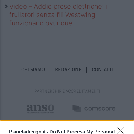
Video – Addio prese elettriche: i
frullatori senza fili Westwing
funzionano ovunque
CHI SIAMO
REDAZIONE
CONTATTI
PARTNERSHIP E ACCREDITAMENTI
Pianetadesign.it -
Do Not Process My Personal