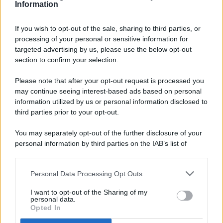
Information
If you wish to opt-out of the sale, sharing to third parties, or
processing of your personal or sensitive information for
targeted advertising by us, please use the below opt-out
© 2026 - Pianeta Design - P.IVA 04827280654 - Testata
section to confirm your selection.
Registrata Al Tribunale Di Nocera Inferiore N. 8/2020 - RG N.
1336/2020
Please note that after your opt-out request is processed you
ISCRIZIONE AL ROC N. 35792 – ISCRITTA ALL’ANSO
may continue seeing interest-based ads based on personal
(ASSOCIAZIONE NAZIONALE STAMPA ONLINE)
information utilized by us or personal information disclosed to
third parties prior to your opt-out.
PRIVACY E NOTIFICHE
You may separately opt-out of the further disclosure of your
personal information by third parties on the IAB’s list of
PREFERENZE PRIVACY
downstream participants.
MAPPA DEL SITO
Personal Data Processing Opt Outs
This information may also be disclosed by us to third parties
on the IAB’s List of Downstream Participants that may further
I want to opt-out of the Sharing of my
disclose it to other third parties.
personal data.
Opted In