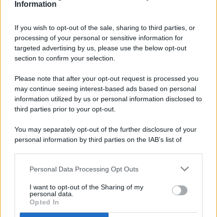
Information
If you wish to opt-out of the sale, sharing to third parties, or
processing of your personal or sensitive information for
targeted advertising by us, please use the below opt-out
© 2026 - Pianeta Design - P.IVA 04827280654 - Testata
section to confirm your selection.
Registrata Al Tribunale Di Nocera Inferiore N. 8/2020 - RG N.
1336/2020
Please note that after your opt-out request is processed you
ISCRIZIONE AL ROC N. 35792 – ISCRITTA ALL’ANSO
may continue seeing interest-based ads based on personal
(ASSOCIAZIONE NAZIONALE STAMPA ONLINE)
information utilized by us or personal information disclosed to
third parties prior to your opt-out.
PRIVACY E NOTIFICHE
You may separately opt-out of the further disclosure of your
personal information by third parties on the IAB’s list of
PREFERENZE PRIVACY
downstream participants.
MAPPA DEL SITO
Personal Data Processing Opt Outs
This information may also be disclosed by us to third parties
on the IAB’s List of Downstream Participants that may further
I want to opt-out of the Sharing of my
disclose it to other third parties.
personal data.
Opted In