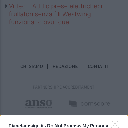
Video – Addio prese elettriche: i
frullatori senza fili Westwing
funzionano ovunque
CHI SIAMO
REDAZIONE
CONTATTI
PARTNERSHIP E ACCREDITAMENTI
Pianetadesign.it -
Do Not Process My Personal