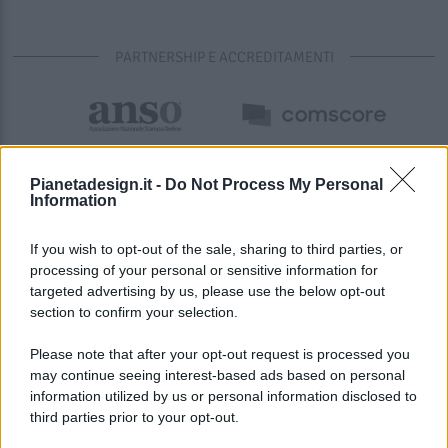
PARTNERSHIP E ACCREDITAMENTI
Pianetadesign.it -
Do Not Process My Personal
Information
If you wish to opt-out of the sale, sharing to third parties, or
processing of your personal or sensitive information for
targeted advertising by us, please use the below opt-out
© 2026 - Pianeta Design - P.IVA 04827280654 - Testata
section to confirm your selection.
Registrata Al Tribunale Di Nocera Inferiore N. 8/2020 - RG N.
1336/2020
Please note that after your opt-out request is processed you
ISCRIZIONE AL ROC N. 35792 – ISCRITTA ALL’ANSO
may continue seeing interest-based ads based on personal
(ASSOCIAZIONE NAZIONALE STAMPA ONLINE)
information utilized by us or personal information disclosed to
third parties prior to your opt-out.
PRIVACY E NOTIFICHE