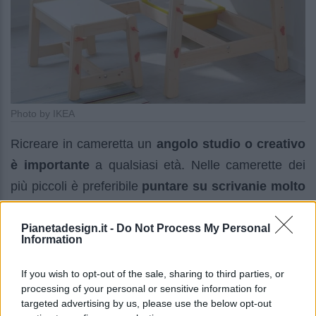
Photo by IKEA
Ricreare in cameretta un
angolo studio o creativo
è importante
a qualsiasi età. Nelle camerette dei
più piccoli è preferibile
puntare su scrivanie molto
basse
dotate di
sgabelli comodi e leggeri
, così da
rendere il bambino autonomo e capace di sedersi
Pianetadesign.it -
Do Not Process My Personal
Information
da solo alla sua postazione.
If you wish to opt-out of the sale, sharing to third parties, or
processing of your personal or sensitive information for
targeted advertising by us, please use the below opt-out