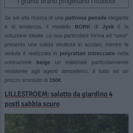
I grandi brand progettano l’outdoor
Se sei alla ricerca di una
poltrona pensile
elegante
e di tendenza, il modello
BORK
di
Jysk
è la
soluzione ideale. La sua particolare forma ad “uovo”
presenta una solida struttura in acciaio, mentre la
seduta è realizzata in
polyrattan intrecciato
nella
colorazione
beige
un materiale particolarmente
resistente agli agenti atmosferici, il tutto ad un
prezzo scontato di
150€
.
LILLESTROEM: salotto da giardino 4
posti sabbia scuro