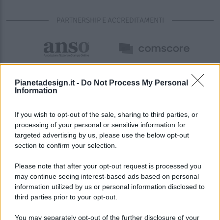
PARTNERSHIP E ACCREDITAMENTI
Pianetadesign.it -
Do Not Process My Personal
Information
If you wish to opt-out of the sale, sharing to third parties, or
processing of your personal or sensitive information for
targeted advertising by us, please use the below opt-out
© 2026 - Pianeta Design - P.IVA 04827280654 - Testata
section to confirm your selection.
Registrata Al Tribunale Di Nocera Inferiore N. 8/2020 - RG N.
1336/2020
Please note that after your opt-out request is processed you
ISCRIZIONE AL ROC N. 35792 – ISCRITTA ALL’ANSO
may continue seeing interest-based ads based on personal
(ASSOCIAZIONE NAZIONALE STAMPA ONLINE)
information utilized by us or personal information disclosed to
third parties prior to your opt-out.
PRIVACY E NOTIFICHE
You may separately opt-out of the further disclosure of your