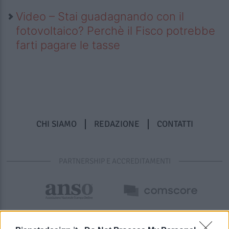
Video – Stai guadagnando con il
fotovoltaico? Perchè il Fisco potrebbe
farti pagare le tasse
CHI SIAMO
REDAZIONE
CONTATTI
PARTNERSHIP E ACCREDITAMENTI