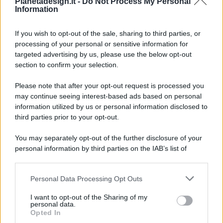
Pianetadesign.it -
Do Not Process My Personal
Information
If you wish to opt-out of the sale, sharing to third parties, or
processing of your personal or sensitive information for
targeted advertising by us, please use the below opt-out
© 2026 - Pianeta Design - P.IVA 04827280654 - Testata
section to confirm your selection.
Registrata Al Tribunale Di Nocera Inferiore N. 8/2020 - RG N.
1336/2020
Please note that after your opt-out request is processed you
ISCRIZIONE AL ROC N. 35792 – ISCRITTA ALL’ANSO
may continue seeing interest-based ads based on personal
(ASSOCIAZIONE NAZIONALE STAMPA ONLINE)
information utilized by us or personal information disclosed to
third parties prior to your opt-out.
PRIVACY E NOTIFICHE
You may separately opt-out of the further disclosure of your
personal information by third parties on the IAB’s list of
PREFERENZE PRIVACY
downstream participants.
MAPPA DEL SITO
Personal Data Processing Opt Outs
This information may also be disclosed by us to third parties
on the IAB’s List of Downstream Participants that may further
I want to opt-out of the Sharing of my
disclose it to other third parties.
personal data.
Opted In