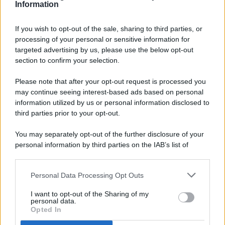
Information
If you wish to opt-out of the sale, sharing to third parties, or
processing of your personal or sensitive information for
targeted advertising by us, please use the below opt-out
© 2026 - Pianeta Design - P.IVA 04827280654 - Testata
section to confirm your selection.
Registrata Al Tribunale Di Nocera Inferiore N. 8/2020 - RG N.
1336/2020
Please note that after your opt-out request is processed you
ISCRIZIONE AL ROC N. 35792 – ISCRITTA ALL’ANSO
may continue seeing interest-based ads based on personal
(ASSOCIAZIONE NAZIONALE STAMPA ONLINE)
information utilized by us or personal information disclosed to
third parties prior to your opt-out.
PRIVACY E NOTIFICHE
You may separately opt-out of the further disclosure of your
personal information by third parties on the IAB’s list of
PREFERENZE PRIVACY
downstream participants.
MAPPA DEL SITO
Personal Data Processing Opt Outs
This information may also be disclosed by us to third parties
on the IAB’s List of Downstream Participants that may further
I want to opt-out of the Sharing of my
disclose it to other third parties.
personal data.
Opted In