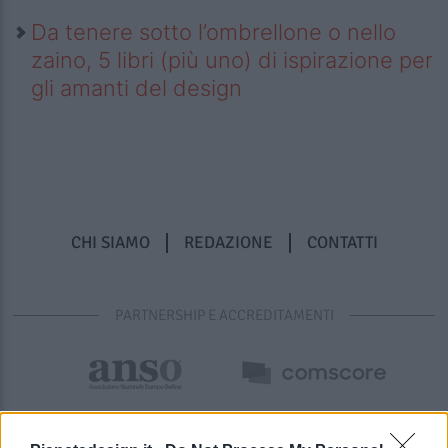
Da tenere sotto l’ombrellone o nello
zaino, 5 libri (più uno) di ispirazione per
gli amanti del design
CHI SIAMO
REDAZIONE
CONTATTI
PARTNERSHIP E ACCREDITAMENTI