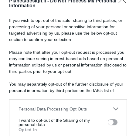
Pianetadesign.it -
Do Not Process My Personal
Information
If you wish to opt-out of the sale, sharing to third parties, or
processing of your personal or sensitive information for
targeted advertising by us, please use the below opt-out
© 2026 - Pianeta Design - P.IVA 04827280654 - Testata
section to confirm your selection.
Registrata Al Tribunale Di Nocera Inferiore N. 8/2020 - RG N.
1336/2020
Please note that after your opt-out request is processed you
ISCRIZIONE AL ROC N. 35792 – ISCRITTA ALL’ANSO
may continue seeing interest-based ads based on personal
(ASSOCIAZIONE NAZIONALE STAMPA ONLINE)
information utilized by us or personal information disclosed to
third parties prior to your opt-out.
PRIVACY E NOTIFICHE
You may separately opt-out of the further disclosure of your
personal information by third parties on the IAB’s list of
PREFERENZE PRIVACY
downstream participants.
MAPPA DEL SITO
Personal Data Processing Opt Outs
This information may also be disclosed by us to third parties
on the IAB’s List of Downstream Participants that may further
I want to opt-out of the Sharing of my
disclose it to other third parties.
personal data.
Opted In