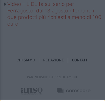
Video – LIDL fa sul serio per
Ferragosto: dal 13 agosto ritornano i
due prodotti più richiesti a meno di 100
euro
CHI SIAMO
REDAZIONE
CONTATTI
PARTNERSHIP E ACCREDITAMENTI