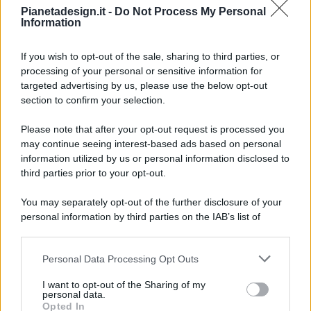
Pianetadesign.it -
Do Not Process My Personal
Information
If you wish to opt-out of the sale, sharing to third parties, or
processing of your personal or sensitive information for
targeted advertising by us, please use the below opt-out
© 2026 - Pianeta Design - P.IVA 04827280654 - Testata
section to confirm your selection.
Registrata Al Tribunale Di Nocera Inferiore N. 8/2020 - RG N.
1336/2020
Please note that after your opt-out request is processed you
ISCRIZIONE AL ROC N. 35792 – ISCRITTA ALL’ANSO
may continue seeing interest-based ads based on personal
(ASSOCIAZIONE NAZIONALE STAMPA ONLINE)
information utilized by us or personal information disclosed to
third parties prior to your opt-out.
PRIVACY E NOTIFICHE
You may separately opt-out of the further disclosure of your
personal information by third parties on the IAB’s list of
PREFERENZE PRIVACY
downstream participants.
MAPPA DEL SITO
Personal Data Processing Opt Outs
This information may also be disclosed by us to third parties
on the IAB’s List of Downstream Participants that may further
I want to opt-out of the Sharing of my
disclose it to other third parties.
personal data.
Opted In