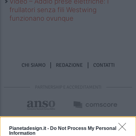
Video – Addio prese elettriche: i
frullatori senza fili Westwing
funzionano ovunque
CHI SIAMO
REDAZIONE
CONTATTI
PARTNERSHIP E ACCREDITAMENTI
Pianetadesign.it -
Do Not Process My Personal
Information