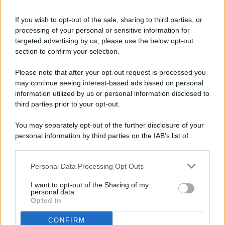
If you wish to opt-out of the sale, sharing to third parties, or
processing of your personal or sensitive information for
targeted advertising by us, please use the below opt-out
© 2026 - Pianeta Design - P.IVA 04827280654 - Testata
section to confirm your selection.
Registrata Al Tribunale Di Nocera Inferiore N. 8/2020 - RG N.
1336/2020
Please note that after your opt-out request is processed you
ISCRIZIONE AL ROC N. 35792 – ISCRITTA ALL’ANSO
may continue seeing interest-based ads based on personal
(ASSOCIAZIONE NAZIONALE STAMPA ONLINE)
information utilized by us or personal information disclosed to
third parties prior to your opt-out.
PRIVACY E NOTIFICHE
You may separately opt-out of the further disclosure of your
personal information by third parties on the IAB’s list of
PREFERENZE PRIVACY
downstream participants.
MAPPA DEL SITO
Personal Data Processing Opt Outs
This information may also be disclosed by us to third parties
on the IAB’s List of Downstream Participants that may further
I want to opt-out of the Sharing of my
disclose it to other third parties.
personal data.
Opted In
CONFIRM