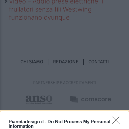
Video – Addio prese elettriche: i
frullatori senza fili Westwing
funzionano ovunque
CHI SIAMO
REDAZIONE
CONTATTI
PARTNERSHIP E ACCREDITAMENTI
Pianetadesign.it -
Do Not Process My Personal
Information