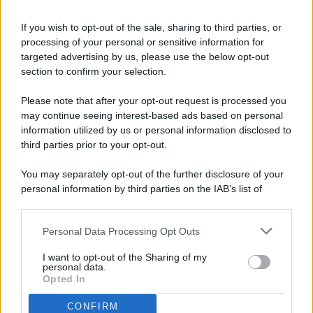
If you wish to opt-out of the sale, sharing to third parties, or
processing of your personal or sensitive information for
targeted advertising by us, please use the below opt-out
© 2026 - Pianeta Design - P.IVA 04827280654 - Testata
section to confirm your selection.
Registrata Al Tribunale Di Nocera Inferiore N. 8/2020 - RG N.
1336/2020
Please note that after your opt-out request is processed you
ISCRIZIONE AL ROC N. 35792 – ISCRITTA ALL’ANSO
may continue seeing interest-based ads based on personal
(ASSOCIAZIONE NAZIONALE STAMPA ONLINE)
information utilized by us or personal information disclosed to
third parties prior to your opt-out.
PRIVACY E NOTIFICHE
You may separately opt-out of the further disclosure of your
personal information by third parties on the IAB’s list of
PREFERENZE PRIVACY
downstream participants.
MAPPA DEL SITO
Personal Data Processing Opt Outs
This information may also be disclosed by us to third parties
on the IAB’s List of Downstream Participants that may further
I want to opt-out of the Sharing of my
disclose it to other third parties.
personal data.
Opted In
CONFIRM