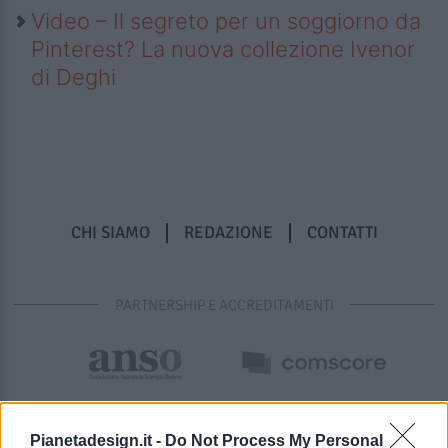
Video – Il segreto per un soggiorno da
Pinterest? La nuova collezione Ivenor
di Deghi
CHI SIAMO
REDAZIONE
CONTATTI
PARTNERSHIP E ACCREDITAMENTI
Pianetadesign.it -
Do Not Process My Personal