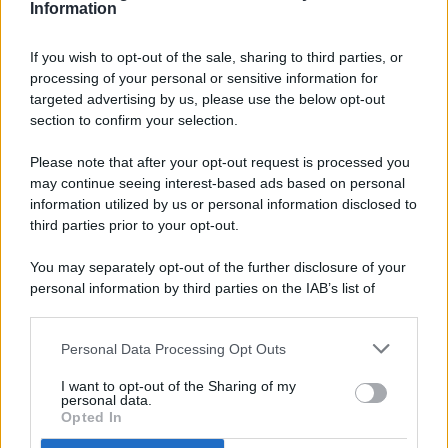
Information
If you wish to opt-out of the sale, sharing to third parties, or
processing of your personal or sensitive information for
targeted advertising by us, please use the below opt-out
© 2026 - Pianeta Design - P.IVA 04827280654 - Testata
section to confirm your selection.
Registrata Al Tribunale Di Nocera Inferiore N. 8/2020 - RG N.
1336/2020
Please note that after your opt-out request is processed you
ISCRIZIONE AL ROC N. 35792 – ISCRITTA ALL’ANSO
may continue seeing interest-based ads based on personal
(ASSOCIAZIONE NAZIONALE STAMPA ONLINE)
information utilized by us or personal information disclosed to
third parties prior to your opt-out.
PRIVACY E NOTIFICHE
You may separately opt-out of the further disclosure of your
personal information by third parties on the IAB’s list of
PREFERENZE PRIVACY
downstream participants.
MAPPA DEL SITO
Personal Data Processing Opt Outs
This information may also be disclosed by us to third parties
on the IAB’s List of Downstream Participants that may further
I want to opt-out of the Sharing of my
disclose it to other third parties.
personal data.
Opted In