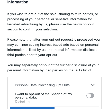
Information
If you wish to opt-out of the sale, sharing to third parties, or
processing of your personal or sensitive information for
targeted advertising by us, please use the below opt-out
© 2026 - Pianeta Design - P.IVA 04827280654 - Testata
section to confirm your selection.
Registrata Al Tribunale Di Nocera Inferiore N. 8/2020 - RG N.
1336/2020
Please note that after your opt-out request is processed you
ISCRIZIONE AL ROC N. 35792 – ISCRITTA ALL’ANSO
may continue seeing interest-based ads based on personal
(ASSOCIAZIONE NAZIONALE STAMPA ONLINE)
information utilized by us or personal information disclosed to
third parties prior to your opt-out.
PRIVACY E NOTIFICHE
You may separately opt-out of the further disclosure of your
personal information by third parties on the IAB’s list of
PREFERENZE PRIVACY
downstream participants.
MAPPA DEL SITO
Personal Data Processing Opt Outs
This information may also be disclosed by us to third parties
on the IAB’s List of Downstream Participants that may further
I want to opt-out of the Sharing of my
disclose it to other third parties.
personal data.
Opted In