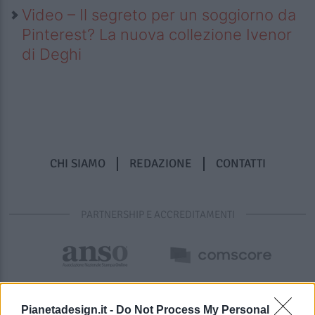
Video – Il segreto per un soggiorno da
Pinterest? La nuova collezione Ivenor
di Deghi
CHI SIAMO
REDAZIONE
CONTATTI
PARTNERSHIP E ACCREDITAMENTI
Pianetadesign.it -
Do Not Process My Personal