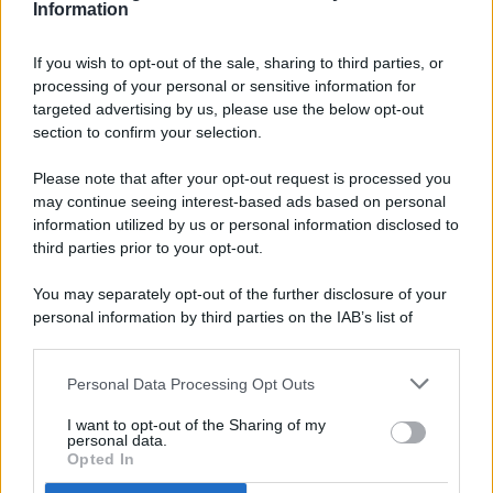
Information
If you wish to opt-out of the sale, sharing to third parties, or
processing of your personal or sensitive information for
targeted advertising by us, please use the below opt-out
© 2026 - Pianeta Design - P.IVA 04827280654 - Testata
section to confirm your selection.
Registrata Al Tribunale Di Nocera Inferiore N. 8/2020 - RG N.
1336/2020
Please note that after your opt-out request is processed you
ISCRIZIONE AL ROC N. 35792 – ISCRITTA ALL’ANSO
may continue seeing interest-based ads based on personal
(ASSOCIAZIONE NAZIONALE STAMPA ONLINE)
information utilized by us or personal information disclosed to
third parties prior to your opt-out.
PRIVACY E NOTIFICHE
You may separately opt-out of the further disclosure of your
personal information by third parties on the IAB’s list of
PREFERENZE PRIVACY
downstream participants.
MAPPA DEL SITO
Personal Data Processing Opt Outs
This information may also be disclosed by us to third parties
on the IAB’s List of Downstream Participants that may further
I want to opt-out of the Sharing of my
disclose it to other third parties.
personal data.
Opted In