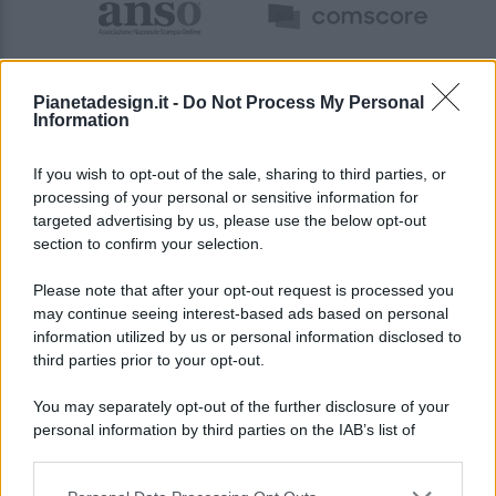
Pianetadesign.it -
Do Not Process My Personal
Information
If you wish to opt-out of the sale, sharing to third parties, or
processing of your personal or sensitive information for
targeted advertising by us, please use the below opt-out
© 2026 - Pianeta Design - P.IVA 04827280654 - Testata
section to confirm your selection.
Registrata Al Tribunale Di Nocera Inferiore N. 8/2020 - RG N.
1336/2020
Please note that after your opt-out request is processed you
ISCRIZIONE AL ROC N. 35792 – ISCRITTA ALL’ANSO
may continue seeing interest-based ads based on personal
(ASSOCIAZIONE NAZIONALE STAMPA ONLINE)
information utilized by us or personal information disclosed to
third parties prior to your opt-out.
PRIVACY E NOTIFICHE
You may separately opt-out of the further disclosure of your
personal information by third parties on the IAB’s list of
PREFERENZE PRIVACY
downstream participants.
MAPPA DEL SITO