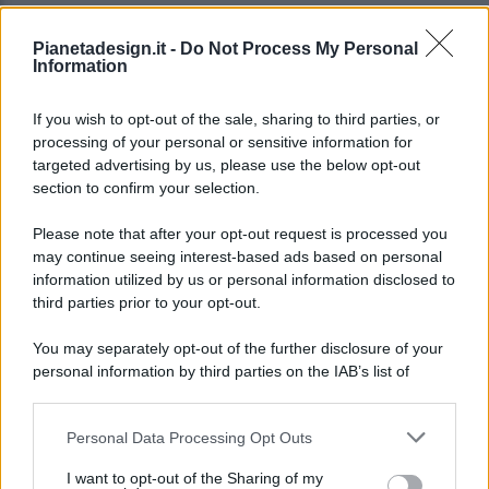
Pianetadesign.it -
Do Not Process My Personal
Information
If you wish to opt-out of the sale, sharing to third parties, or
processing of your personal or sensitive information for
targeted advertising by us, please use the below opt-out
© 2026 - Pianeta Design - P.IVA 04827280654 - Testata
section to confirm your selection.
Registrata Al Tribunale Di Nocera Inferiore N. 8/2020 - RG N.
1336/2020
Please note that after your opt-out request is processed you
ISCRIZIONE AL ROC N. 35792 – ISCRITTA ALL’ANSO
may continue seeing interest-based ads based on personal
(ASSOCIAZIONE NAZIONALE STAMPA ONLINE)
information utilized by us or personal information disclosed to
third parties prior to your opt-out.
PRIVACY E NOTIFICHE
You may separately opt-out of the further disclosure of your
personal information by third parties on the IAB’s list of
PREFERENZE PRIVACY
downstream participants.
MAPPA DEL SITO
Personal Data Processing Opt Outs
This information may also be disclosed by us to third parties
on the IAB’s List of Downstream Participants that may further
I want to opt-out of the Sharing of my
disclose it to other third parties.