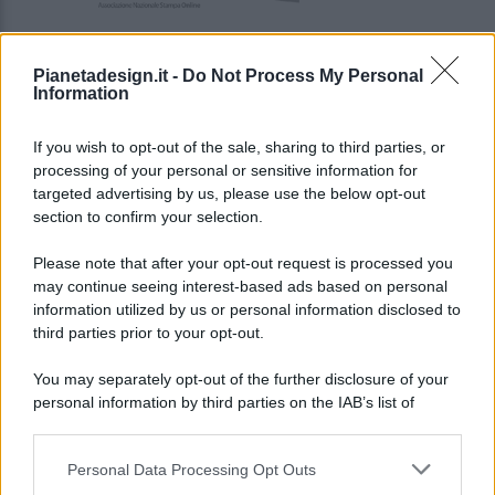
Pianetadesign.it -
Do Not Process My Personal
Information
If you wish to opt-out of the sale, sharing to third parties, or
processing of your personal or sensitive information for
targeted advertising by us, please use the below opt-out
© 2026 - Pianeta Design - P.IVA 04827280654 - Testata
section to confirm your selection.
Registrata Al Tribunale Di Nocera Inferiore N. 8/2020 - RG N.
1336/2020
Please note that after your opt-out request is processed you
ISCRIZIONE AL ROC N. 35792 – ISCRITTA ALL’ANSO
may continue seeing interest-based ads based on personal
(ASSOCIAZIONE NAZIONALE STAMPA ONLINE)
information utilized by us or personal information disclosed to
third parties prior to your opt-out.
PRIVACY E NOTIFICHE
You may separately opt-out of the further disclosure of your
personal information by third parties on the IAB’s list of
PREFERENZE PRIVACY
downstream participants.
MAPPA DEL SITO
Personal Data Processing Opt Outs
This information may also be disclosed by us to third parties