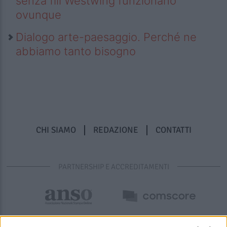
senza fili Westwing funzionano
ovunque
Dialogo arte-paesaggio. Perché ne
abbiamo tanto bisogno
CHI SIAMO
REDAZIONE
CONTATTI
PARTNERSHIP E ACCREDITAMENTI