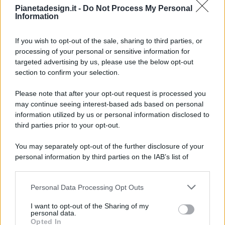
Pianetadesign.it -
Do Not Process My Personal
Information
If you wish to opt-out of the sale, sharing to third parties, or
processing of your personal or sensitive information for
targeted advertising by us, please use the below opt-out
© 2026 - Pianeta Design - P.IVA 04827280654 - Testata
section to confirm your selection.
Registrata Al Tribunale Di Nocera Inferiore N. 8/2020 - RG N.
1336/2020
Please note that after your opt-out request is processed you
ISCRIZIONE AL ROC N. 35792 – ISCRITTA ALL’ANSO
may continue seeing interest-based ads based on personal
(ASSOCIAZIONE NAZIONALE STAMPA ONLINE)
information utilized by us or personal information disclosed to
third parties prior to your opt-out.
PRIVACY E NOTIFICHE
You may separately opt-out of the further disclosure of your
personal information by third parties on the IAB’s list of
PREFERENZE PRIVACY
downstream participants.
MAPPA DEL SITO
Personal Data Processing Opt Outs
This information may also be disclosed by us to third parties
on the IAB’s List of Downstream Participants that may further
I want to opt-out of the Sharing of my
disclose it to other third parties.
personal data.
Opted In