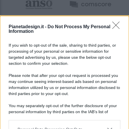
Pianetadesign.it -
Do Not Process My Personal
Information
If you wish to opt-out of the sale, sharing to third parties, or
processing of your personal or sensitive information for
targeted advertising by us, please use the below opt-out
© 2026 - Pianeta Design - P.IVA 04827280654 - Testata
section to confirm your selection.
Registrata Al Tribunale Di Nocera Inferiore N. 8/2020 - RG N.
1336/2020
Please note that after your opt-out request is processed you
ISCRIZIONE AL ROC N. 35792 – ISCRITTA ALL’ANSO
may continue seeing interest-based ads based on personal
(ASSOCIAZIONE NAZIONALE STAMPA ONLINE)
information utilized by us or personal information disclosed to
third parties prior to your opt-out.
PRIVACY E NOTIFICHE
You may separately opt-out of the further disclosure of your
personal information by third parties on the IAB’s list of
PREFERENZE PRIVACY
downstream participants.
MAPPA DEL SITO