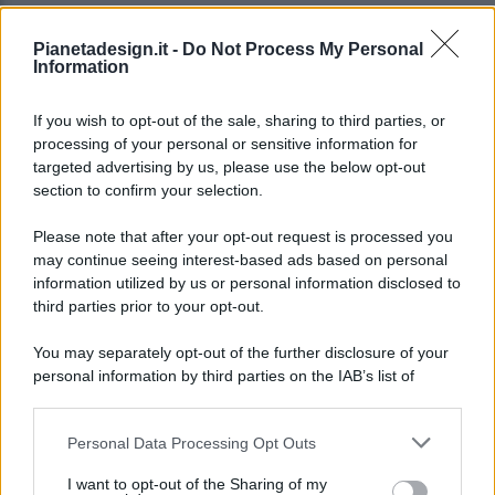
Pianetadesign.it -
Do Not Process My Personal
Information
If you wish to opt-out of the sale, sharing to third parties, or
processing of your personal or sensitive information for
targeted advertising by us, please use the below opt-out
© 2026 - Pianeta Design - P.IVA 04827280654 - Testata
section to confirm your selection.
Registrata Al Tribunale Di Nocera Inferiore N. 8/2020 - RG N.
1336/2020
Please note that after your opt-out request is processed you
ISCRIZIONE AL ROC N. 35792 – ISCRITTA ALL’ANSO
may continue seeing interest-based ads based on personal
(ASSOCIAZIONE NAZIONALE STAMPA ONLINE)
information utilized by us or personal information disclosed to
third parties prior to your opt-out.
PRIVACY E NOTIFICHE
You may separately opt-out of the further disclosure of your
personal information by third parties on the IAB’s list of
PREFERENZE PRIVACY
downstream participants.
MAPPA DEL SITO
Personal Data Processing Opt Outs
This information may also be disclosed by us to third parties
on the IAB’s List of Downstream Participants that may further
I want to opt-out of the Sharing of my
disclose it to other third parties.