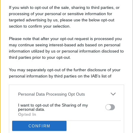
If you wish to opt-out of the sale, sharing to third parties, or
processing of your personal or sensitive information for
targeted advertising by us, please use the below opt-out
© 2026 - Pianeta Design - P.IVA 04827280654 - Testata
section to confirm your selection.
Registrata Al Tribunale Di Nocera Inferiore N. 8/2020 - RG N.
1336/2020
Please note that after your opt-out request is processed you
ISCRIZIONE AL ROC N. 35792 – ISCRITTA ALL’ANSO
may continue seeing interest-based ads based on personal
(ASSOCIAZIONE NAZIONALE STAMPA ONLINE)
information utilized by us or personal information disclosed to
third parties prior to your opt-out.
PRIVACY E NOTIFICHE
You may separately opt-out of the further disclosure of your
personal information by third parties on the IAB’s list of
PREFERENZE PRIVACY
downstream participants.
MAPPA DEL SITO
Personal Data Processing Opt Outs
This information may also be disclosed by us to third parties
on the IAB’s List of Downstream Participants that may further
I want to opt-out of the Sharing of my
disclose it to other third parties.
personal data.
Opted In
CONFIRM