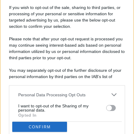
If you wish to opt-out of the sale, sharing to third parties, or
processing of your personal or sensitive information for
targeted advertising by us, please use the below opt-out
© 2026 - Pianeta Design - P.IVA 04827280654 - Testata
section to confirm your selection.
Registrata Al Tribunale Di Nocera Inferiore N. 8/2020 - RG N.
1336/2020
Please note that after your opt-out request is processed you
ISCRIZIONE AL ROC N. 35792 – ISCRITTA ALL’ANSO
may continue seeing interest-based ads based on personal
(ASSOCIAZIONE NAZIONALE STAMPA ONLINE)
information utilized by us or personal information disclosed to
third parties prior to your opt-out.
PRIVACY E NOTIFICHE
You may separately opt-out of the further disclosure of your
personal information by third parties on the IAB’s list of
PREFERENZE PRIVACY
downstream participants.
MAPPA DEL SITO
Personal Data Processing Opt Outs
This information may also be disclosed by us to third parties
on the IAB’s List of Downstream Participants that may further
I want to opt-out of the Sharing of my
disclose it to other third parties.
personal data.
Opted In
CONFIRM