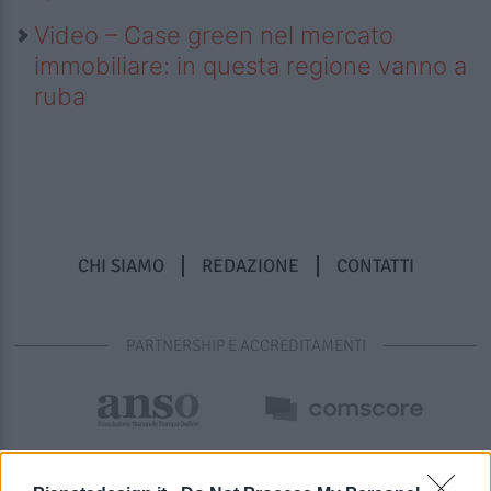
Video – Case green nel mercato
immobiliare: in questa regione vanno a
ruba
CHI SIAMO
REDAZIONE
CONTATTI
PARTNERSHIP E ACCREDITAMENTI