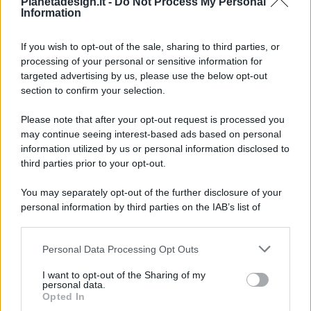
Pianetadesign.it -
Do Not Process My Personal
Information
If you wish to opt-out of the sale, sharing to third parties, or
processing of your personal or sensitive information for
targeted advertising by us, please use the below opt-out
© 2026 - Pianeta Design - P.IVA 04827280654 - Testata
section to confirm your selection.
Registrata Al Tribunale Di Nocera Inferiore N. 8/2020 - RG N.
1336/2020
Please note that after your opt-out request is processed you
ISCRIZIONE AL ROC N. 35792 – ISCRITTA ALL’ANSO
may continue seeing interest-based ads based on personal
(ASSOCIAZIONE NAZIONALE STAMPA ONLINE)
information utilized by us or personal information disclosed to
third parties prior to your opt-out.
PRIVACY E NOTIFICHE
You may separately opt-out of the further disclosure of your
personal information by third parties on the IAB’s list of
PREFERENZE PRIVACY
downstream participants.
MAPPA DEL SITO
Personal Data Processing Opt Outs
This information may also be disclosed by us to third parties
on the IAB’s List of Downstream Participants that may further
I want to opt-out of the Sharing of my
disclose it to other third parties.
personal data.
Opted In