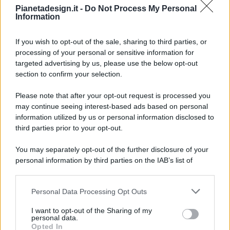
Pianetadesign.it -
Do Not Process My Personal
Information
If you wish to opt-out of the sale, sharing to third parties, or
processing of your personal or sensitive information for
targeted advertising by us, please use the below opt-out
© 2026 - Pianeta Design - P.IVA 04827280654 - Testata
section to confirm your selection.
Registrata Al Tribunale Di Nocera Inferiore N. 8/2020 - RG N.
1336/2020
Please note that after your opt-out request is processed you
ISCRIZIONE AL ROC N. 35792 – ISCRITTA ALL’ANSO
may continue seeing interest-based ads based on personal
(ASSOCIAZIONE NAZIONALE STAMPA ONLINE)
information utilized by us or personal information disclosed to
third parties prior to your opt-out.
PRIVACY E NOTIFICHE
You may separately opt-out of the further disclosure of your
personal information by third parties on the IAB’s list of
PREFERENZE PRIVACY
downstream participants.
MAPPA DEL SITO
Personal Data Processing Opt Outs
This information may also be disclosed by us to third parties
on the IAB’s List of Downstream Participants that may further
I want to opt-out of the Sharing of my
disclose it to other third parties.
personal data.
Opted In