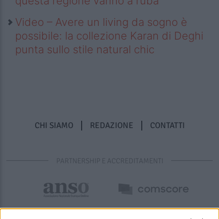
questa regione vanno a ruba
Video – Avere un living da sogno è
possibile: la collezione Karan di Deghi
punta sullo stile natural chic
CHI SIAMO
REDAZIONE
CONTATTI
PARTNERSHIP E ACCREDITAMENTI