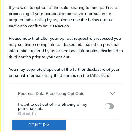
If you wish to opt-out of the sale, sharing to third parties, or
processing of your personal or sensitive information for
targeted advertising by us, please use the below opt-out
© 2026 - Pianeta Design - P.IVA 04827280654 - Testata
section to confirm your selection.
Registrata Al Tribunale Di Nocera Inferiore N. 8/2020 - RG N.
1336/2020
Please note that after your opt-out request is processed you
ISCRIZIONE AL ROC N. 35792 – ISCRITTA ALL’ANSO
may continue seeing interest-based ads based on personal
(ASSOCIAZIONE NAZIONALE STAMPA ONLINE)
information utilized by us or personal information disclosed to
third parties prior to your opt-out.
PRIVACY E NOTIFICHE
You may separately opt-out of the further disclosure of your
personal information by third parties on the IAB’s list of
PREFERENZE PRIVACY
downstream participants.
MAPPA DEL SITO
Personal Data Processing Opt Outs
This information may also be disclosed by us to third parties
on the IAB’s List of Downstream Participants that may further
I want to opt-out of the Sharing of my
disclose it to other third parties.
personal data.
Opted In
CONFIRM