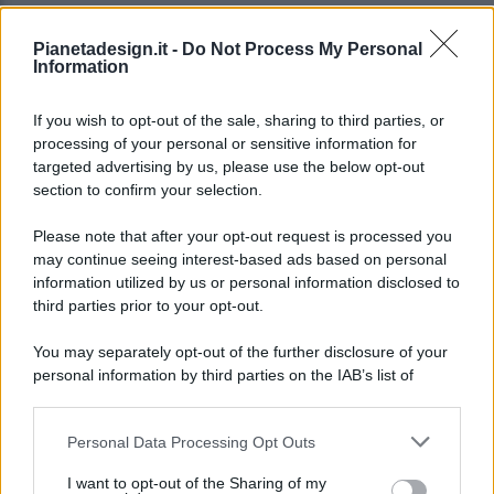
Pianetadesign.it -
Do Not Process My Personal
Information
If you wish to opt-out of the sale, sharing to third parties, or
processing of your personal or sensitive information for
targeted advertising by us, please use the below opt-out
© 2026 - Pianeta Design - P.IVA 04827280654 - Testata
section to confirm your selection.
Registrata Al Tribunale Di Nocera Inferiore N. 8/2020 - RG N.
1336/2020
Please note that after your opt-out request is processed you
ISCRIZIONE AL ROC N. 35792 – ISCRITTA ALL’ANSO
may continue seeing interest-based ads based on personal
(ASSOCIAZIONE NAZIONALE STAMPA ONLINE)
information utilized by us or personal information disclosed to
third parties prior to your opt-out.
PRIVACY E NOTIFICHE
You may separately opt-out of the further disclosure of your
personal information by third parties on the IAB’s list of
PREFERENZE PRIVACY
downstream participants.
MAPPA DEL SITO
Personal Data Processing Opt Outs
This information may also be disclosed by us to third parties
on the IAB’s List of Downstream Participants that may further
I want to opt-out of the Sharing of my
disclose it to other third parties.