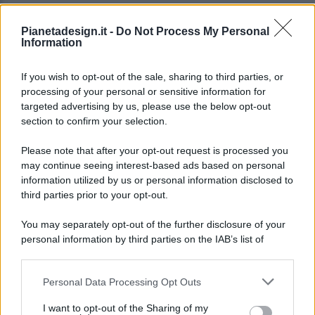
Pianetadesign.it -
Do Not Process My Personal
Information
If you wish to opt-out of the sale, sharing to third parties, or
processing of your personal or sensitive information for
targeted advertising by us, please use the below opt-out
© 2026 - Pianeta Design - P.IVA 04827280654 - Testata
section to confirm your selection.
Registrata Al Tribunale Di Nocera Inferiore N. 8/2020 - RG N.
1336/2020
Please note that after your opt-out request is processed you
ISCRIZIONE AL ROC N. 35792 – ISCRITTA ALL’ANSO
may continue seeing interest-based ads based on personal
(ASSOCIAZIONE NAZIONALE STAMPA ONLINE)
information utilized by us or personal information disclosed to
third parties prior to your opt-out.
PRIVACY E NOTIFICHE
You may separately opt-out of the further disclosure of your
personal information by third parties on the IAB’s list of
PREFERENZE PRIVACY
downstream participants.
MAPPA DEL SITO
Personal Data Processing Opt Outs
This information may also be disclosed by us to third parties
on the IAB’s List of Downstream Participants that may further
I want to opt-out of the Sharing of my
disclose it to other third parties.