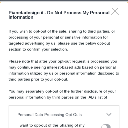
Pianetadesign.it -
Do Not Process My Personal
Information
If you wish to opt-out of the sale, sharing to third parties, or
processing of your personal or sensitive information for
targeted advertising by us, please use the below opt-out
© 2026 - Pianeta Design - P.IVA 04827280654 - Testata
section to confirm your selection.
Registrata Al Tribunale Di Nocera Inferiore N. 8/2020 - RG N.
1336/2020
Please note that after your opt-out request is processed you
ISCRIZIONE AL ROC N. 35792 – ISCRITTA ALL’ANSO
may continue seeing interest-based ads based on personal
(ASSOCIAZIONE NAZIONALE STAMPA ONLINE)
information utilized by us or personal information disclosed to
third parties prior to your opt-out.
PRIVACY E NOTIFICHE
You may separately opt-out of the further disclosure of your
personal information by third parties on the IAB’s list of
PREFERENZE PRIVACY
downstream participants.
MAPPA DEL SITO
Personal Data Processing Opt Outs
This information may also be disclosed by us to third parties
on the IAB’s List of Downstream Participants that may further
I want to opt-out of the Sharing of my
disclose it to other third parties.