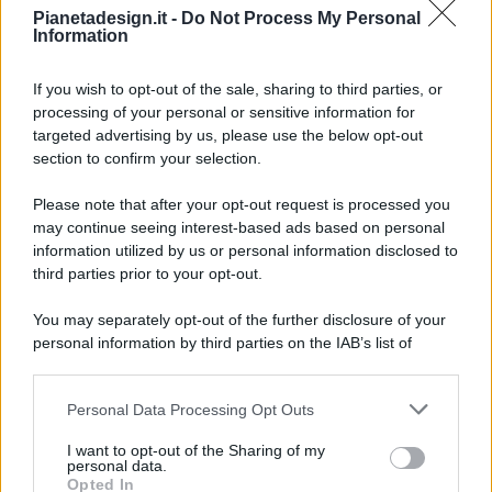
Pianetadesign.it -
Do Not Process My Personal
Information
If you wish to opt-out of the sale, sharing to third parties, or
processing of your personal or sensitive information for
targeted advertising by us, please use the below opt-out
© 2026 - Pianeta Design - P.IVA 04827280654 - Testata
section to confirm your selection.
Registrata Al Tribunale Di Nocera Inferiore N. 8/2020 - RG N.
1336/2020
Please note that after your opt-out request is processed you
ISCRIZIONE AL ROC N. 35792 – ISCRITTA ALL’ANSO
may continue seeing interest-based ads based on personal
(ASSOCIAZIONE NAZIONALE STAMPA ONLINE)
information utilized by us or personal information disclosed to
third parties prior to your opt-out.
PRIVACY E NOTIFICHE
You may separately opt-out of the further disclosure of your
personal information by third parties on the IAB’s list of
PREFERENZE PRIVACY
downstream participants.
MAPPA DEL SITO
Personal Data Processing Opt Outs
This information may also be disclosed by us to third parties
on the IAB’s List of Downstream Participants that may further
I want to opt-out of the Sharing of my
disclose it to other third parties.
personal data.
Opted In