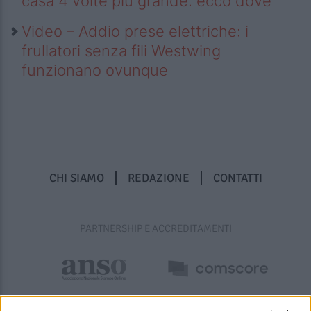
casa 4 volte più grande: ecco dove
Video – Addio prese elettriche: i
frullatori senza fili Westwing
funzionano ovunque
CHI SIAMO
REDAZIONE
CONTATTI
PARTNERSHIP E ACCREDITAMENTI