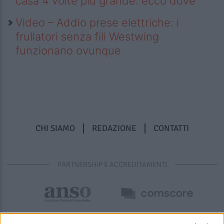
casa 4 volte più grande: ecco dove
Video – Addio prese elettriche: i
frullatori senza fili Westwing
funzionano ovunque
CHI SIAMO
REDAZIONE
CONTATTI
PARTNERSHIP E ACCREDITAMENTI