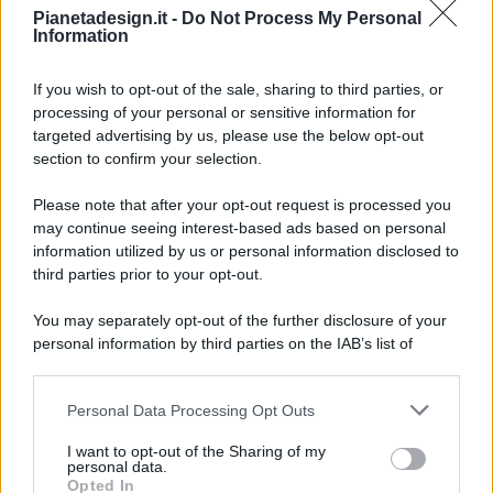
Pianetadesign.it -
Do Not Process My Personal
Information
If you wish to opt-out of the sale, sharing to third parties, or
processing of your personal or sensitive information for
targeted advertising by us, please use the below opt-out
© 2026 - Pianeta Design - P.IVA 04827280654 - Testata
section to confirm your selection.
Registrata Al Tribunale Di Nocera Inferiore N. 8/2020 - RG N.
1336/2020
Please note that after your opt-out request is processed you
ISCRIZIONE AL ROC N. 35792 – ISCRITTA ALL’ANSO
may continue seeing interest-based ads based on personal
(ASSOCIAZIONE NAZIONALE STAMPA ONLINE)
information utilized by us or personal information disclosed to
third parties prior to your opt-out.
PRIVACY E NOTIFICHE
You may separately opt-out of the further disclosure of your
personal information by third parties on the IAB’s list of
PREFERENZE PRIVACY
downstream participants.
MAPPA DEL SITO
Personal Data Processing Opt Outs
This information may also be disclosed by us to third parties
on the IAB’s List of Downstream Participants that may further
I want to opt-out of the Sharing of my
disclose it to other third parties.
personal data.
Opted In