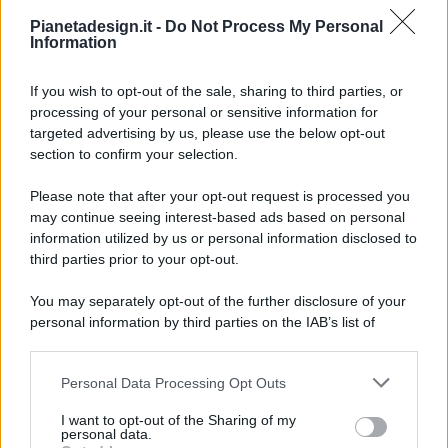
Pianetadesign.it -
Do Not Process My Personal
Information
If you wish to opt-out of the sale, sharing to third parties, or
processing of your personal or sensitive information for
targeted advertising by us, please use the below opt-out
© 2026 - Pianeta Design - P.IVA 04827280654 - Testata
section to confirm your selection.
Registrata Al Tribunale Di Nocera Inferiore N. 8/2020 - RG N.
1336/2020
Please note that after your opt-out request is processed you
ISCRIZIONE AL ROC N. 35792 – ISCRITTA ALL’ANSO
may continue seeing interest-based ads based on personal
(ASSOCIAZIONE NAZIONALE STAMPA ONLINE)
information utilized by us or personal information disclosed to
third parties prior to your opt-out.
PRIVACY E NOTIFICHE
You may separately opt-out of the further disclosure of your
personal information by third parties on the IAB’s list of
PREFERENZE PRIVACY
downstream participants.
MAPPA DEL SITO
Personal Data Processing Opt Outs
This information may also be disclosed by us to third parties
on the IAB’s List of Downstream Participants that may further
I want to opt-out of the Sharing of my
disclose it to other third parties.
personal data.