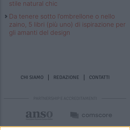
stile natural chic
Da tenere sotto l’ombrellone o nello
zaino, 5 libri (più uno) di ispirazione per
gli amanti del design
CHI SIAMO
REDAZIONE
CONTATTI
PARTNERSHIP E ACCREDITAMENTI