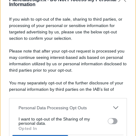
Information
If you wish to opt-out of the sale, sharing to third parties, or
processing of your personal or sensitive information for
targeted advertising by us, please use the below opt-out
© 2026 - Pianeta Design - P.IVA 04827280654 - Testata
section to confirm your selection.
Registrata Al Tribunale Di Nocera Inferiore N. 8/2020 - RG N.
1336/2020
Please note that after your opt-out request is processed you
ISCRIZIONE AL ROC N. 35792 – ISCRITTA ALL’ANSO
may continue seeing interest-based ads based on personal
(ASSOCIAZIONE NAZIONALE STAMPA ONLINE)
information utilized by us or personal information disclosed to
third parties prior to your opt-out.
PRIVACY E NOTIFICHE
You may separately opt-out of the further disclosure of your
personal information by third parties on the IAB’s list of
PREFERENZE PRIVACY
downstream participants.
MAPPA DEL SITO
Personal Data Processing Opt Outs
This information may also be disclosed by us to third parties
on the IAB’s List of Downstream Participants that may further
I want to opt-out of the Sharing of my
disclose it to other third parties.
personal data.
Opted In