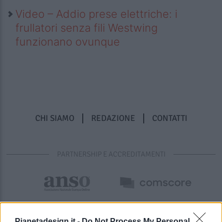
Video – Addio prese elettriche: i
frullatori senza fili Westwing
funzionano ovunque
CHI SIAMO
REDAZIONE
CONTATTI
PARTNERSHIP E ACCREDITAMENTI
Pianetadesign.it -
Do Not Process My Personal