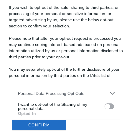
If you wish to opt-out of the sale, sharing to third parties, or
processing of your personal or sensitive information for
targeted advertising by us, please use the below opt-out
© 2026 - Pianeta Design - P.IVA 04827280654 - Testata
section to confirm your selection.
Registrata Al Tribunale Di Nocera Inferiore N. 8/2020 - RG N.
1336/2020
Please note that after your opt-out request is processed you
ISCRIZIONE AL ROC N. 35792 – ISCRITTA ALL’ANSO
may continue seeing interest-based ads based on personal
(ASSOCIAZIONE NAZIONALE STAMPA ONLINE)
information utilized by us or personal information disclosed to
third parties prior to your opt-out.
PRIVACY E NOTIFICHE
You may separately opt-out of the further disclosure of your
personal information by third parties on the IAB’s list of
PREFERENZE PRIVACY
downstream participants.
MAPPA DEL SITO
Personal Data Processing Opt Outs
This information may also be disclosed by us to third parties
on the IAB’s List of Downstream Participants that may further
I want to opt-out of the Sharing of my
disclose it to other third parties.
personal data.
Opted In
CONFIRM