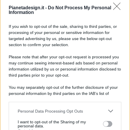
Pianetadesign.it -
Do Not Process My Personal
Information
If you wish to opt-out of the sale, sharing to third parties, or
processing of your personal or sensitive information for
targeted advertising by us, please use the below opt-out
© 2026 - Pianeta Design - P.IVA 04827280654 - Testata
section to confirm your selection.
Registrata Al Tribunale Di Nocera Inferiore N. 8/2020 - RG N.
1336/2020
Please note that after your opt-out request is processed you
ISCRIZIONE AL ROC N. 35792 – ISCRITTA ALL’ANSO
may continue seeing interest-based ads based on personal
(ASSOCIAZIONE NAZIONALE STAMPA ONLINE)
information utilized by us or personal information disclosed to
third parties prior to your opt-out.
PRIVACY E NOTIFICHE
You may separately opt-out of the further disclosure of your
personal information by third parties on the IAB’s list of
PREFERENZE PRIVACY
downstream participants.
MAPPA DEL SITO
Personal Data Processing Opt Outs
This information may also be disclosed by us to third parties
on the IAB’s List of Downstream Participants that may further
I want to opt-out of the Sharing of my
disclose it to other third parties.
personal data.