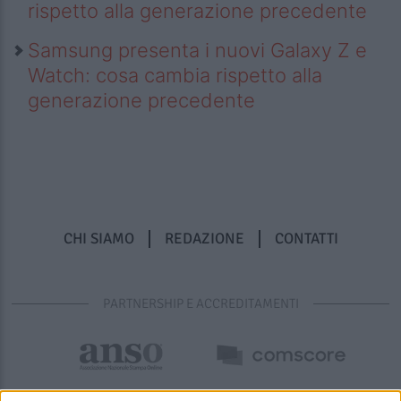
rispetto alla generazione precedente
Samsung presenta i nuovi Galaxy Z e
Watch: cosa cambia rispetto alla
generazione precedente
CHI SIAMO
REDAZIONE
CONTATTI
PARTNERSHIP E ACCREDITAMENTI