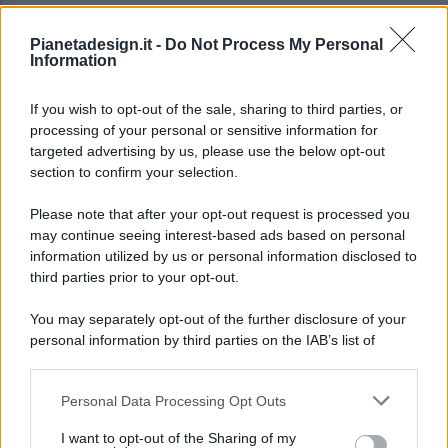
Pianetadesign.it -
Do Not Process My Personal
Information
If you wish to opt-out of the sale, sharing to third parties, or
processing of your personal or sensitive information for
targeted advertising by us, please use the below opt-out
© 2026 - Pianeta Design - P.IVA 04827280654 - Testata
section to confirm your selection.
Registrata Al Tribunale Di Nocera Inferiore N. 8/2020 - RG N.
1336/2020
Please note that after your opt-out request is processed you
ISCRIZIONE AL ROC N. 35792 – ISCRITTA ALL’ANSO
may continue seeing interest-based ads based on personal
(ASSOCIAZIONE NAZIONALE STAMPA ONLINE)
information utilized by us or personal information disclosed to
third parties prior to your opt-out.
PRIVACY E NOTIFICHE
You may separately opt-out of the further disclosure of your
personal information by third parties on the IAB’s list of
PREFERENZE PRIVACY
downstream participants.
MAPPA DEL SITO
Personal Data Processing Opt Outs
This information may also be disclosed by us to third parties
on the IAB’s List of Downstream Participants that may further
I want to opt-out of the Sharing of my
disclose it to other third parties.