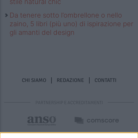
stile natural chic
Da tenere sotto l’ombrellone o nello
zaino, 5 libri (più uno) di ispirazione per
gli amanti del design
CHI SIAMO
REDAZIONE
CONTATTI
PARTNERSHIP E ACCREDITAMENTI