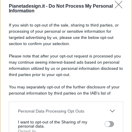
Pianetadesign.it -
Do Not Process My Personal
Information
If you wish to opt-out of the sale, sharing to third parties, or
processing of your personal or sensitive information for
targeted advertising by us, please use the below opt-out
© 2026 - Pianeta Design - P.IVA 04827280654 - Testata
section to confirm your selection.
Registrata Al Tribunale Di Nocera Inferiore N. 8/2020 - RG N.
1336/2020
Please note that after your opt-out request is processed you
ISCRIZIONE AL ROC N. 35792 – ISCRITTA ALL’ANSO
may continue seeing interest-based ads based on personal
(ASSOCIAZIONE NAZIONALE STAMPA ONLINE)
information utilized by us or personal information disclosed to
third parties prior to your opt-out.
PRIVACY E NOTIFICHE
You may separately opt-out of the further disclosure of your
personal information by third parties on the IAB’s list of
PREFERENZE PRIVACY
downstream participants.
MAPPA DEL SITO
Personal Data Processing Opt Outs
This information may also be disclosed by us to third parties
on the IAB’s List of Downstream Participants that may further
I want to opt-out of the Sharing of my
disclose it to other third parties.
personal data.
Opted In