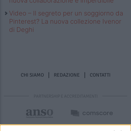
nuova collaborazione è imperdibile
Video – Il segreto per un soggiorno da
Pinterest? La nuova collezione Ivenor
di Deghi
CHI SIAMO
REDAZIONE
CONTATTI
PARTNERSHIP E ACCREDITAMENTI