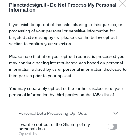
Pianetadesign.it -
Do Not Process My Personal
Information
If you wish to opt-out of the sale, sharing to third parties, or
processing of your personal or sensitive information for
targeted advertising by us, please use the below opt-out
© 2026 - Pianeta Design - P.IVA 04827280654 - Testata
section to confirm your selection.
Registrata Al Tribunale Di Nocera Inferiore N. 8/2020 - RG N.
1336/2020
Please note that after your opt-out request is processed you
ISCRIZIONE AL ROC N. 35792 – ISCRITTA ALL’ANSO
may continue seeing interest-based ads based on personal
(ASSOCIAZIONE NAZIONALE STAMPA ONLINE)
information utilized by us or personal information disclosed to
third parties prior to your opt-out.
PRIVACY E NOTIFICHE
You may separately opt-out of the further disclosure of your
personal information by third parties on the IAB’s list of
PREFERENZE PRIVACY
downstream participants.
MAPPA DEL SITO
Personal Data Processing Opt Outs
This information may also be disclosed by us to third parties
on the IAB’s List of Downstream Participants that may further
I want to opt-out of the Sharing of my
disclose it to other third parties.
personal data.
Opted In