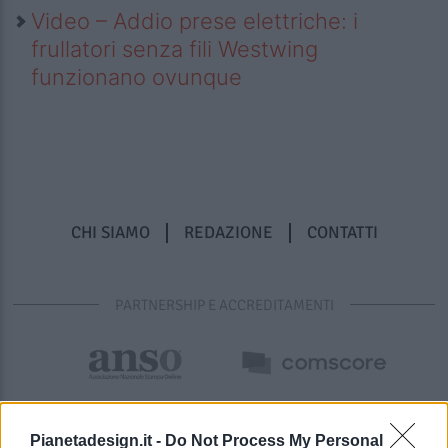
Video – Addio prese elettriche: i
frullatori senza fili Westwing
funzionano ovunque
CHI SIAMO
REDAZIONE
CONTATTI
PARTNERSHIP E ACCREDITAMENTI
Pianetadesign.it -
Do Not Process My Personal