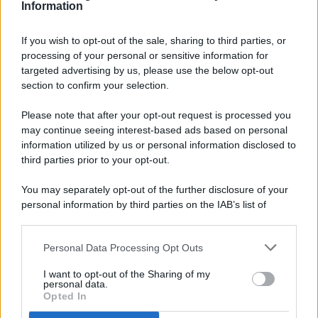
Information
If you wish to opt-out of the sale, sharing to third parties, or
processing of your personal or sensitive information for
targeted advertising by us, please use the below opt-out
© 2026 - Pianeta Design - P.IVA 04827280654 - Testata
section to confirm your selection.
Registrata Al Tribunale Di Nocera Inferiore N. 8/2020 - RG N.
1336/2020
Please note that after your opt-out request is processed you
ISCRIZIONE AL ROC N. 35792 – ISCRITTA ALL’ANSO
may continue seeing interest-based ads based on personal
(ASSOCIAZIONE NAZIONALE STAMPA ONLINE)
information utilized by us or personal information disclosed to
third parties prior to your opt-out.
PRIVACY E NOTIFICHE
You may separately opt-out of the further disclosure of your
personal information by third parties on the IAB’s list of
PREFERENZE PRIVACY
downstream participants.
MAPPA DEL SITO
Personal Data Processing Opt Outs
This information may also be disclosed by us to third parties
on the IAB’s List of Downstream Participants that may further
I want to opt-out of the Sharing of my
disclose it to other third parties.
personal data.
Opted In