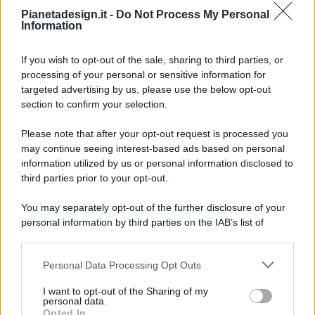
Pianetadesign.it -
Do Not Process My Personal
Information
If you wish to opt-out of the sale, sharing to third parties, or
processing of your personal or sensitive information for
targeted advertising by us, please use the below opt-out
© 2026 - Pianeta Design - P.IVA 04827280654 - Testata
section to confirm your selection.
Registrata Al Tribunale Di Nocera Inferiore N. 8/2020 - RG N.
1336/2020
Please note that after your opt-out request is processed you
ISCRIZIONE AL ROC N. 35792 – ISCRITTA ALL’ANSO
may continue seeing interest-based ads based on personal
(ASSOCIAZIONE NAZIONALE STAMPA ONLINE)
information utilized by us or personal information disclosed to
third parties prior to your opt-out.
PRIVACY E NOTIFICHE
You may separately opt-out of the further disclosure of your
personal information by third parties on the IAB’s list of
PREFERENZE PRIVACY
downstream participants.
MAPPA DEL SITO
Personal Data Processing Opt Outs
This information may also be disclosed by us to third parties
on the IAB’s List of Downstream Participants that may further
I want to opt-out of the Sharing of my
disclose it to other third parties.
personal data.
Opted In