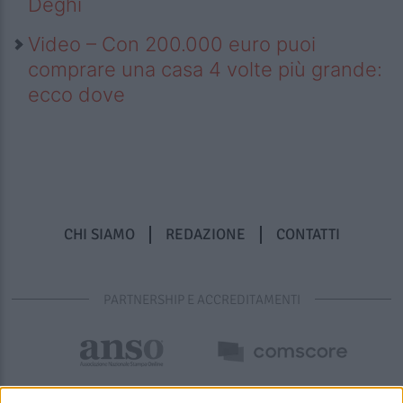
Deghi
Video – Con 200.000 euro puoi
comprare una casa 4 volte più grande:
ecco dove
CHI SIAMO
REDAZIONE
CONTATTI
PARTNERSHIP E ACCREDITAMENTI