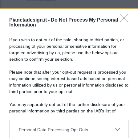
Pianetadesign.it -
Do Not Process My Personal
Information
If you wish to opt-out of the sale, sharing to third parties, or
processing of your personal or sensitive information for
targeted advertising by us, please use the below opt-out
© 2026 - Pianeta Design - P.IVA 04827280654 - Testata
section to confirm your selection.
Registrata Al Tribunale Di Nocera Inferiore N. 8/2020 - RG N.
1336/2020
Please note that after your opt-out request is processed you
ISCRIZIONE AL ROC N. 35792 – ISCRITTA ALL’ANSO
may continue seeing interest-based ads based on personal
(ASSOCIAZIONE NAZIONALE STAMPA ONLINE)
information utilized by us or personal information disclosed to
third parties prior to your opt-out.
PRIVACY E NOTIFICHE
You may separately opt-out of the further disclosure of your
personal information by third parties on the IAB’s list of
PREFERENZE PRIVACY
downstream participants.
MAPPA DEL SITO
Personal Data Processing Opt Outs
This information may also be disclosed by us to third parties
on the IAB’s List of Downstream Participants that may further