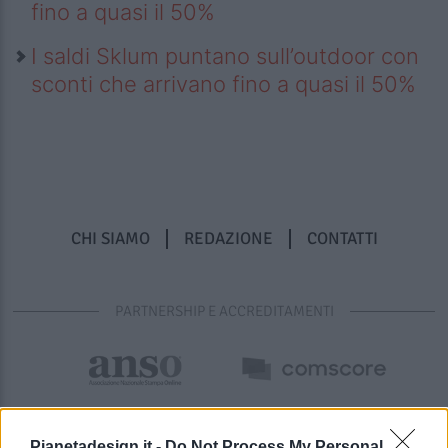
fino a quasi il 50%
I saldi Sklum puntano sull’outdoor con
sconti che arrivano fino a quasi il 50%
CHI SIAMO
REDAZIONE
CONTATTI
PARTNERSHIP E ACCREDITAMENTI
Pianetadesign.it -
Do Not Process My Personal