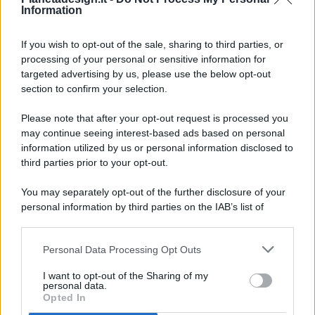
Information
If you wish to opt-out of the sale, sharing to third parties, or
processing of your personal or sensitive information for
targeted advertising by us, please use the below opt-out
© 2026 - Pianeta Design - P.IVA 04827280654 - Testata
section to confirm your selection.
Registrata Al Tribunale Di Nocera Inferiore N. 8/2020 - RG N.
1336/2020
Please note that after your opt-out request is processed you
ISCRIZIONE AL ROC N. 35792 – ISCRITTA ALL’ANSO
may continue seeing interest-based ads based on personal
(ASSOCIAZIONE NAZIONALE STAMPA ONLINE)
information utilized by us or personal information disclosed to
third parties prior to your opt-out.
PRIVACY E NOTIFICHE
You may separately opt-out of the further disclosure of your
personal information by third parties on the IAB’s list of
PREFERENZE PRIVACY
downstream participants.
MAPPA DEL SITO
Personal Data Processing Opt Outs
This information may also be disclosed by us to third parties
on the IAB’s List of Downstream Participants that may further
I want to opt-out of the Sharing of my
disclose it to other third parties.
personal data.
Opted In