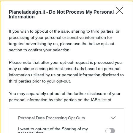
Pianetadesign.it -
Do Not Process My Personal
Information
If you wish to opt-out of the sale, sharing to third parties, or
processing of your personal or sensitive information for
targeted advertising by us, please use the below opt-out
© 2026 - Pianeta Design - P.IVA 04827280654 - Testata
section to confirm your selection.
Registrata Al Tribunale Di Nocera Inferiore N. 8/2020 - RG N.
1336/2020
Please note that after your opt-out request is processed you
ISCRIZIONE AL ROC N. 35792 – ISCRITTA ALL’ANSO
may continue seeing interest-based ads based on personal
(ASSOCIAZIONE NAZIONALE STAMPA ONLINE)
information utilized by us or personal information disclosed to
third parties prior to your opt-out.
PRIVACY E NOTIFICHE
You may separately opt-out of the further disclosure of your
personal information by third parties on the IAB’s list of
PREFERENZE PRIVACY
downstream participants.
MAPPA DEL SITO
Personal Data Processing Opt Outs
This information may also be disclosed by us to third parties
on the IAB’s List of Downstream Participants that may further
I want to opt-out of the Sharing of my
disclose it to other third parties.