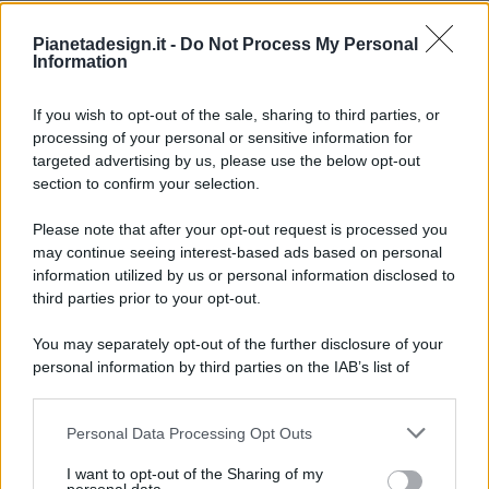
Pianetadesign.it -
Do Not Process My Personal
Information
If you wish to opt-out of the sale, sharing to third parties, or
processing of your personal or sensitive information for
targeted advertising by us, please use the below opt-out
© 2026 - Pianeta Design - P.IVA 04827280654 - Testata
section to confirm your selection.
Registrata Al Tribunale Di Nocera Inferiore N. 8/2020 - RG N.
1336/2020
Please note that after your opt-out request is processed you
ISCRIZIONE AL ROC N. 35792 – ISCRITTA ALL’ANSO
may continue seeing interest-based ads based on personal
(ASSOCIAZIONE NAZIONALE STAMPA ONLINE)
information utilized by us or personal information disclosed to
third parties prior to your opt-out.
PRIVACY E NOTIFICHE
You may separately opt-out of the further disclosure of your
personal information by third parties on the IAB’s list of
PREFERENZE PRIVACY
downstream participants.
MAPPA DEL SITO
Personal Data Processing Opt Outs
This information may also be disclosed by us to third parties
on the IAB’s List of Downstream Participants that may further
I want to opt-out of the Sharing of my
disclose it to other third parties.