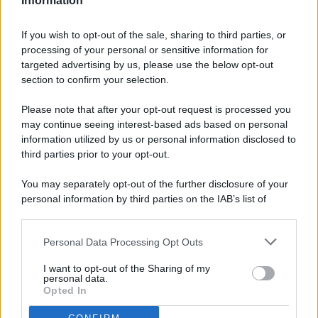
Information
If you wish to opt-out of the sale, sharing to third parties, or
processing of your personal or sensitive information for
targeted advertising by us, please use the below opt-out
© 2026 - Pianeta Design - P.IVA 04827280654 - Testata
section to confirm your selection.
Registrata Al Tribunale Di Nocera Inferiore N. 8/2020 - RG N.
1336/2020
Please note that after your opt-out request is processed you
ISCRIZIONE AL ROC N. 35792 – ISCRITTA ALL’ANSO
may continue seeing interest-based ads based on personal
(ASSOCIAZIONE NAZIONALE STAMPA ONLINE)
information utilized by us or personal information disclosed to
third parties prior to your opt-out.
PRIVACY E NOTIFICHE
You may separately opt-out of the further disclosure of your
personal information by third parties on the IAB’s list of
PREFERENZE PRIVACY
downstream participants.
MAPPA DEL SITO
Personal Data Processing Opt Outs
This information may also be disclosed by us to third parties
on the IAB’s List of Downstream Participants that may further
I want to opt-out of the Sharing of my
disclose it to other third parties.
personal data.
Opted In