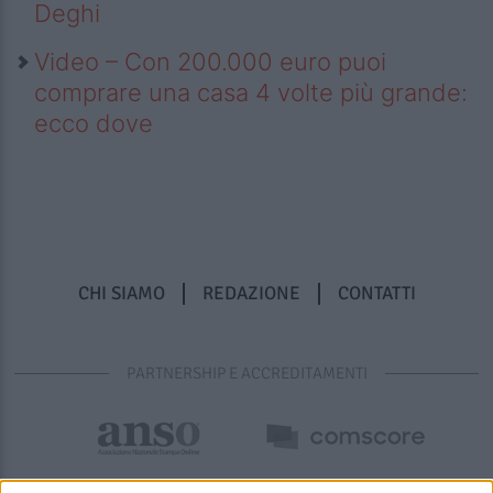
Deghi
Video – Con 200.000 euro puoi
comprare una casa 4 volte più grande:
ecco dove
CHI SIAMO
REDAZIONE
CONTATTI
PARTNERSHIP E ACCREDITAMENTI