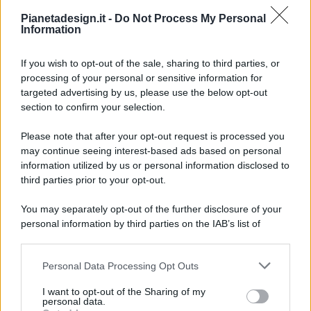
Pianetadesign.it -
Do Not Process My Personal
Information
If you wish to opt-out of the sale, sharing to third parties, or
processing of your personal or sensitive information for
targeted advertising by us, please use the below opt-out
© 2026 - Pianeta Design - P.IVA 04827280654 - Testata
section to confirm your selection.
Registrata Al Tribunale Di Nocera Inferiore N. 8/2020 - RG N.
1336/2020
Please note that after your opt-out request is processed you
ISCRIZIONE AL ROC N. 35792 – ISCRITTA ALL’ANSO
may continue seeing interest-based ads based on personal
(ASSOCIAZIONE NAZIONALE STAMPA ONLINE)
information utilized by us or personal information disclosed to
third parties prior to your opt-out.
PRIVACY E NOTIFICHE
You may separately opt-out of the further disclosure of your
personal information by third parties on the IAB’s list of
PREFERENZE PRIVACY
downstream participants.
MAPPA DEL SITO
Personal Data Processing Opt Outs
This information may also be disclosed by us to third parties
on the IAB’s List of Downstream Participants that may further
I want to opt-out of the Sharing of my
disclose it to other third parties.
personal data.