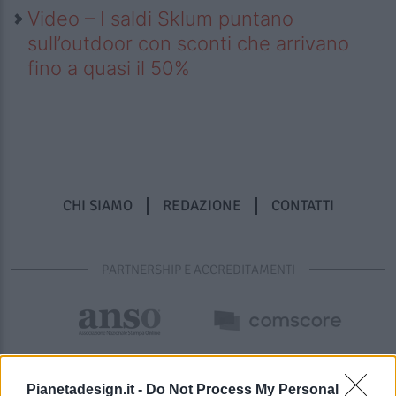
Video – I saldi Sklum puntano
sull’outdoor con sconti che arrivano
fino a quasi il 50%
CHI SIAMO
REDAZIONE
CONTATTI
PARTNERSHIP E ACCREDITAMENTI
Pianetadesign.it -
Do Not Process My Personal