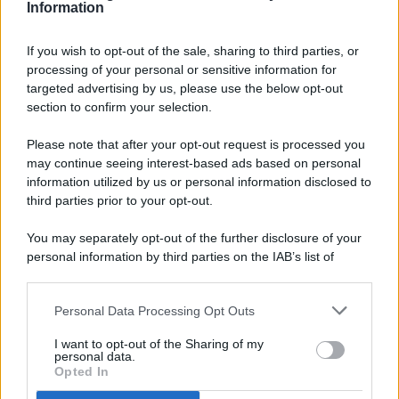
Information
If you wish to opt-out of the sale, sharing to third parties, or
processing of your personal or sensitive information for
targeted advertising by us, please use the below opt-out
© 2026 - Pianeta Design - P.IVA 04827280654 - Testata
section to confirm your selection.
Registrata Al Tribunale Di Nocera Inferiore N. 8/2020 - RG N.
1336/2020
Please note that after your opt-out request is processed you
ISCRIZIONE AL ROC N. 35792 – ISCRITTA ALL’ANSO
may continue seeing interest-based ads based on personal
(ASSOCIAZIONE NAZIONALE STAMPA ONLINE)
information utilized by us or personal information disclosed to
third parties prior to your opt-out.
PRIVACY E NOTIFICHE
You may separately opt-out of the further disclosure of your
personal information by third parties on the IAB’s list of
PREFERENZE PRIVACY
downstream participants.
MAPPA DEL SITO
Personal Data Processing Opt Outs
This information may also be disclosed by us to third parties
on the IAB’s List of Downstream Participants that may further
I want to opt-out of the Sharing of my
disclose it to other third parties.
personal data.
Opted In