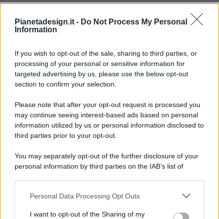
Pianetadesign.it -
Do Not Process My Personal
Information
If you wish to opt-out of the sale, sharing to third parties, or
processing of your personal or sensitive information for
targeted advertising by us, please use the below opt-out
© 2026 - Pianeta Design - P.IVA 04827280654 - Testata
section to confirm your selection.
Registrata Al Tribunale Di Nocera Inferiore N. 8/2020 - RG N.
1336/2020
Please note that after your opt-out request is processed you
ISCRIZIONE AL ROC N. 35792 – ISCRITTA ALL’ANSO
may continue seeing interest-based ads based on personal
(ASSOCIAZIONE NAZIONALE STAMPA ONLINE)
information utilized by us or personal information disclosed to
third parties prior to your opt-out.
PRIVACY E NOTIFICHE
You may separately opt-out of the further disclosure of your
personal information by third parties on the IAB’s list of
PREFERENZE PRIVACY
downstream participants.
MAPPA DEL SITO
Personal Data Processing Opt Outs
This information may also be disclosed by us to third parties
on the IAB’s List of Downstream Participants that may further
I want to opt-out of the Sharing of my
disclose it to other third parties.