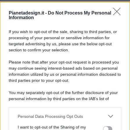
Pianetadesign.it -
Do Not Process My Personal
Information
If you wish to opt-out of the sale, sharing to third parties, or
processing of your personal or sensitive information for
targeted advertising by us, please use the below opt-out
© 2026 - Pianeta Design - P.IVA 04827280654 - Testata
section to confirm your selection.
Registrata Al Tribunale Di Nocera Inferiore N. 8/2020 - RG N.
1336/2020
Please note that after your opt-out request is processed you
ISCRIZIONE AL ROC N. 35792 – ISCRITTA ALL’ANSO
may continue seeing interest-based ads based on personal
(ASSOCIAZIONE NAZIONALE STAMPA ONLINE)
information utilized by us or personal information disclosed to
third parties prior to your opt-out.
PRIVACY E NOTIFICHE
You may separately opt-out of the further disclosure of your
personal information by third parties on the IAB’s list of
PREFERENZE PRIVACY
downstream participants.
MAPPA DEL SITO
Personal Data Processing Opt Outs
This information may also be disclosed by us to third parties
on the IAB’s List of Downstream Participants that may further
I want to opt-out of the Sharing of my
disclose it to other third parties.